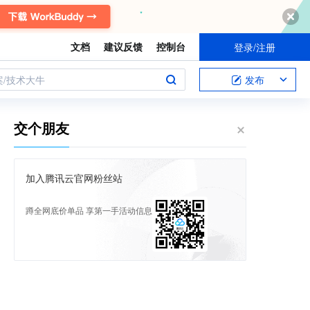
文档
建议反馈
控制台
登录/注册
案/技术大牛
发布
交个朋友
加入腾讯云官网粉丝站
蹲全网底价单品 享第一手活动信息