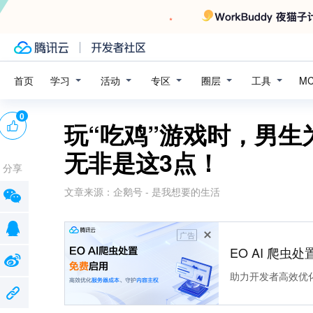
学习
活动
专区
圈层
工具
首页
M
0
玩“吃鸡”游戏时，男
无非是这3点！
分享
文章来源：
企鹅号 - 是我想要的生活
广告
EO AI 爬虫
助力开发者高效优