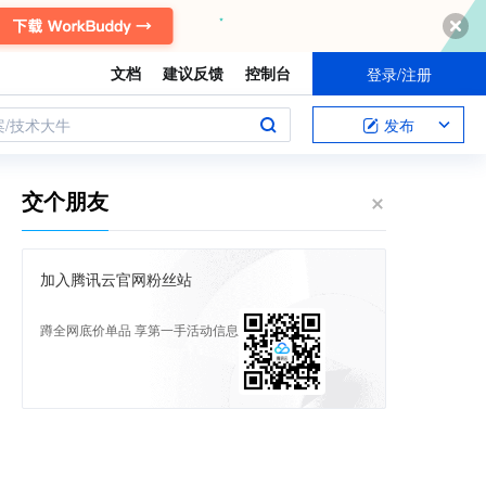
文档
建议反馈
控制台
登录/注册
案/技术大牛
发布
交个朋友
加入腾讯云官网粉丝站
蹲全网底价单品 享第一手活动信息