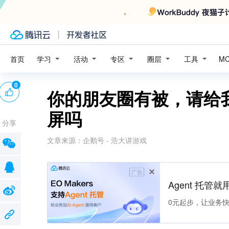
学习
活动
专区
圈层
工具
首页
M
0
你的朋友圈有被，请给
屏吗
分享
文章来源：
企鹅号 - 浩大讲游戏
广告
Agent 托管就用
0元起步，让业务快速拥