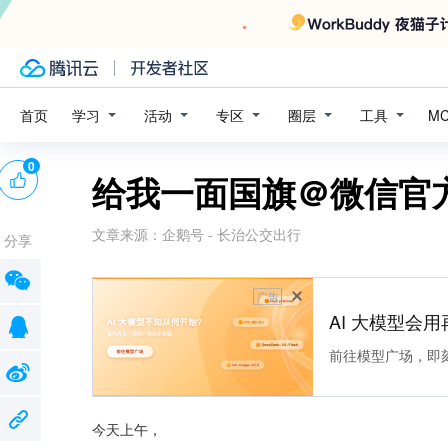
学习
活动
专区
圈层
工具
首页
M
0
给我一面国旗＠微信官
文章来源：
企鹅号 - 长治公交出行
分享
广告
AI 大模型会用
前往模型广场，即
今天上午，