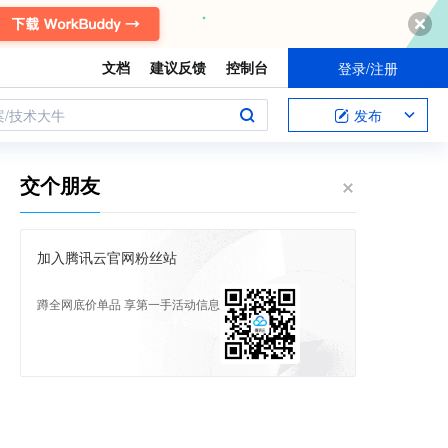
文档
建议反馈
控制台
登录/注册
案/技术大牛
发布
交个朋友
加入腾讯云官网粉丝站
蹲全网底价单品 享第一手活动信息