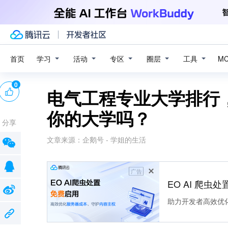
学习
活动
专区
圈层
工具
首页
M
0
电气工程专业大学排行，
你的大学吗？
分享
文章来源：
企鹅号 - 学姐的生活
广告
EO AI 爬虫
助力开发者高效优