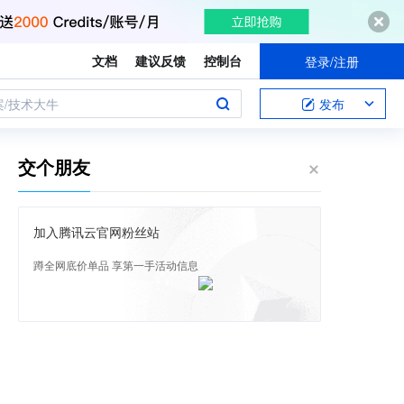
文档
建议反馈
控制台
登录/注册
案/技术大牛
发布
交个朋友
加入腾讯云官网粉丝站
蹲全网底价单品 享第一手活动信息