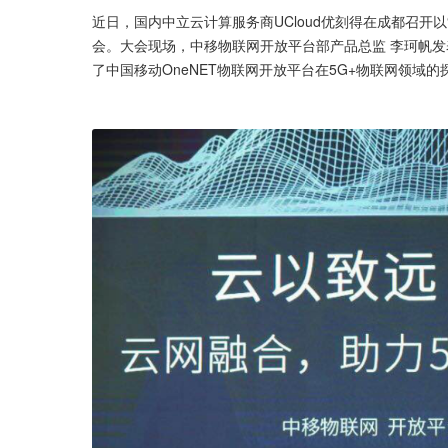
近日，国内中立云计算服务商UCloud优刻得在成都召开以“云端力
会。大会现场，中移物联网开放平台部产品总监 李珂帆发
了中国移动OneNET物联网开放平台在5G+物联网领域的