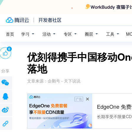
学习
活动
专区
圈层
工具
首页
M
0
优刻得携手中国移动On
落地
分享
文章来源：
企鹅号 - 天下说说
广告
EdgeOne 
长期享受不限量CD