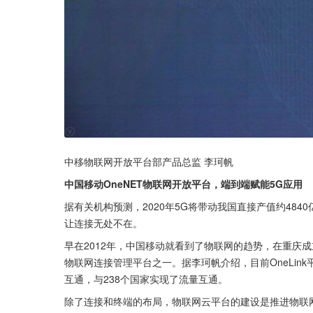
中移物联网开放平台部产品总监 李珂帆
中国移动OneNET物联网开放平台，端到端赋能5G应用
据有关机构预测，2020年5G将带动我国直接产值约484
让连接无处不在。
早在2012年，中国移动就看到了物联网的趋势，在重庆成
物联网连接管理平台之一。据李珂帆介绍，目前OneLin
互通，与238个国家实现了流量互通。
除了连接和终端的布局，物联网云平台的建设是推进物联