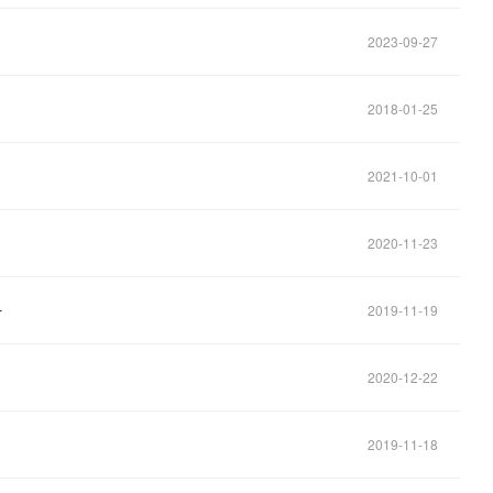
2023-09-27
2018-01-25
2021-10-01
2020-11-23
号
2019-11-19
2020-12-22
2019-11-18