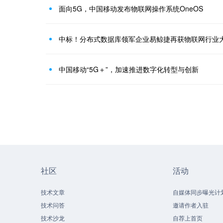
面向5G，中国移动发布物联网操作系统OneOS
中标！分布式数据库领军企业易鲸捷再获物联网行业
中国移动“5G＋”，加速推进数字化转型与创新
社区
活动
技术文章
自媒体同步曝光计
技术问答
邀请作者入驻
技术沙龙
自荐上首页