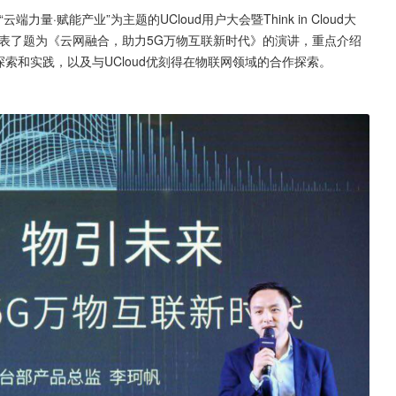
量·赋能产业”为主题的UCloud用户大会暨Think in Cloud大
表了题为《云网融合，助力5G万物互联新时代》的演讲，重点介绍
探索和实践，以及与UCloud优刻得在物联网领域的合作探索。