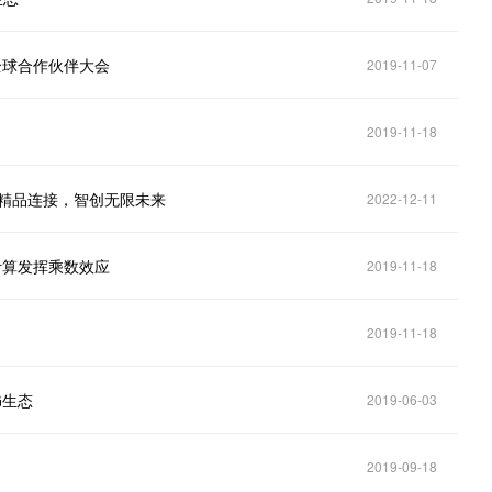
全球合作伙伴大会
2019-11-07
2019-11-18
精品连接，智创无限未来
2022-12-11
计算发挥乘数效应
2019-11-18
2019-11-18
G生态
2019-06-03
2019-09-18