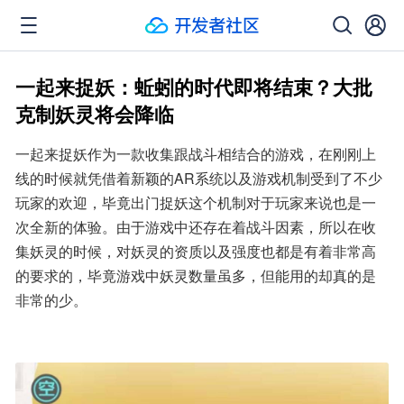
一起来捉妖：蚯蚓的时代即将结束？大批
克制妖灵将会降临
一起来捉妖作为一款收集跟战斗相结合的游戏，在刚刚上
线的时候就凭借着新颖的AR系统以及游戏机制受到了不少
玩家的欢迎，毕竟出门捉妖这个机制对于玩家来说也是一
次全新的体验。由于游戏中还存在着战斗因素，所以在收
集妖灵的时候，对妖灵的资质以及强度也都是有着非常高
的要求的，毕竟游戏中妖灵数量虽多，但能用的却真的是
非常的少。