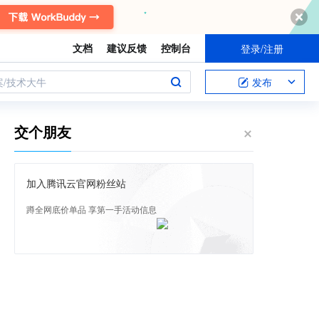
文档
建议反馈
控制台
登录/注册
案/技术大牛
发布
交个朋友
加入腾讯云官网粉丝站
蹲全网底价单品 享第一手活动信息