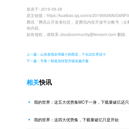
发表于:
2019-09-28
原文链接
：
https://kuaibao.qq.com/s/20190928A0G6NF
腾讯「腾讯云开发者社区」是腾讯内容开放平台帐号（企
布内容。
如有侵权，请联系 cloudcommunity@tencent.com 删除
上一篇：山东发现全球最小的西瓜，个头比红枣还小
下一篇：可靠！制造业转型升级实施方案
相关
快讯
我的世界：这五大优势集MC于一身，下载量破亿还
我的世界：这四大优势集，下载量破亿只是开始