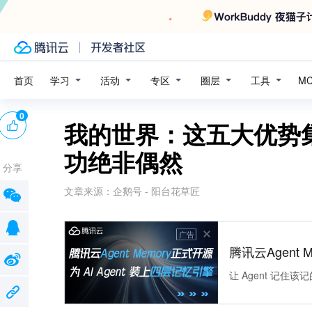
学习
活动
专区
圈层
工具
首页
M
0
我的世界：这五大优势
功绝非偶然
分享
文章来源：
企鹅号 - 阳台花草匠
广告
腾讯云Agent 
让 Agent 记