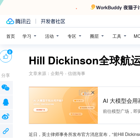
学习
活动
专区
圈层
工具
首页
M
0
Hill Dickinson全
文章来源：
企鹅号 - 信德海事
分享
广告
AI 大模型会用
前往模型广场，即
近日，英士律师事务所发布官方消息宣布，“前Hill Dickins