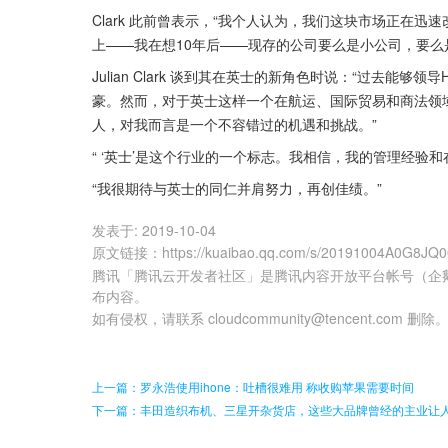
Clark 此前曾表示，“我个人认为，我们这块市场正在
上——我在想10年后——现存的公司要么是小公司，要么
Julian Clark 谈到其在英士的新角色时说：“过去能够领
豪。然而，对于英士这样一个在航运、国际贸易和商法领
人，对我而言是一个不容错过的机遇和挑战。”
“ ‘英士’是这个行业的一个标志。我相信，我的管理经验
“我很期待与英士的同仁并肩努力，再创佳绩。”
发表于:
2019-10-04
原文链接
：
https://kuaibao.qq.com/s/20191004A0G8JQ
腾讯「腾讯云开发者社区」是腾讯内容开放平台帐号（企
布内容。
如有侵权，请联系 cloudcommunity@tencent.com 删除
上一篇：罗永浩使用ihone：吐槽很难用 称收购苹果需要时间
下一篇：丰田造织布机、三星开杂货店，这些大品牌曾经的主业让