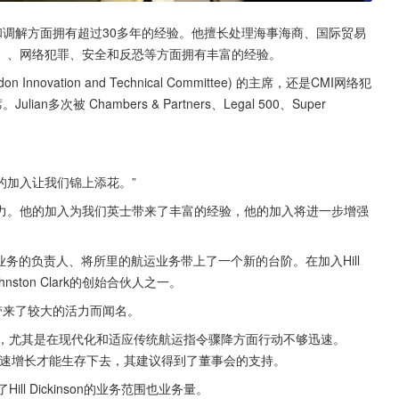
裁和调解方面拥有超过30多年的经验。他擅长处理海事海商、国际贸易
）、网络犯罪、安全和反恐等方面拥有丰富的经验。
Innovation and Technical Committee) 的主席，还是CMI网络犯
席。Julian多次被 Chambers & Partners、Legal 500、Super 
n的加入让我们锦上添花。”
影响力。他的加入为我们英士带来了丰富的经验，他的加入将进一步增强
里全球航运业务的负责人、将所里的航运业务带上了一个新的台阶。在加入Hill 
hnston Clark的创始合伙人之一。
该律所带来了较大的活力而闻名。
也稍显“过时”，尤其是在现代化和适应传统航运指令骤降方面行动不够迅速。
事，只有快速增长才能生存下去，其建议得到了董事会的支持。
l Dickinson的业务范围也业务量。