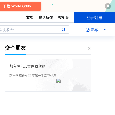
文档
建议反馈
控制台
登录/注册
案/技术大牛
发布
交个朋友
加入腾讯云官网粉丝站
蹲全网底价单品 享第一手活动信息