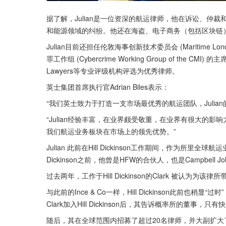
据了解，Julian是一位资深的航运律师，他在诉讼、仲
和能源领域的纠纷。他还在海盗、电子商务（包括区块链
Julian目前还担任伦敦海事创新技术委员会 (Maritime London 
罪工作组 (Cybercrime Working Group of the CMI) 的主
Lawyers等专业评级机构评选为优秀律师。
英士集团首席执行官Adrian Biles表示：
“我们英士致力于打造一支市场最优秀的航运团队，Julia
“Julian经验丰富，在业界颇受敬重，在业界有很大的
我们航运业务板块在市场上的领先优势。”
Julian 此前在Hill Dickinson工作期间，作为所
Dickinson之前，他曾是HFW的合伙人，也是Campbell Jo
过去两年，工作于Hill Dickinson的Clark 被认为为
与此前的Ince & Co一样，Hill Dickinson此前
Clark加入Hill Dickinson后，其告诉概率所的董
随后，其在全球范围内招募了超过20名律师，并大副扩大了Hil