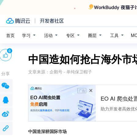
学习
活动
专区
圈层
工具
首页
M
0
中国造如何抢占海外市
文章来源：
企鹅号 - 单纯保卫帽子
分享
广告
EO AI 爬虫
助力开发者高效优
中国造深耕国际市场