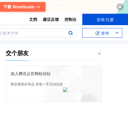
文档
建议反馈
控制台
登录/注册
案/技术大牛
发布
交个朋友
加入腾讯云官网粉丝站
蹲全网底价单品 享第一手活动信息