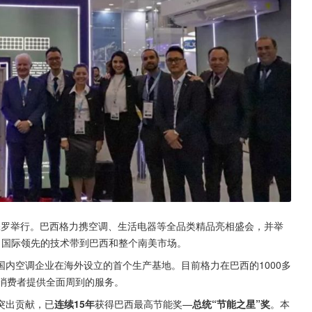
西圣保罗举行。巴西格力携空调、生活电器等全品类精品亮相盛会，并举
创、国际领先的技术带到巴西和整个南美市场。
内空调企业在海外设立的首个生产基地。目前格力在巴西的1000多
消费者提供全面周到的服务。
突出贡献，已
连续15年
获得巴西最高节能奖—
总统“节能之星”奖
。本