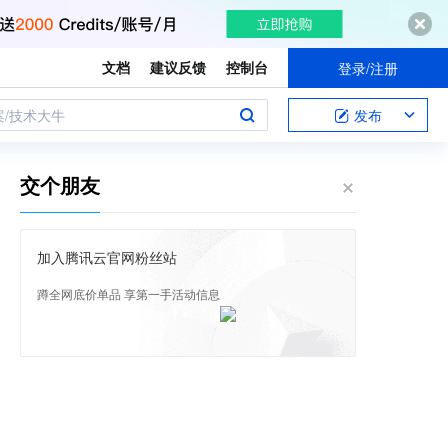
文档
建议反馈
控制台
登录/注册
案/技术大牛
发布
交个朋友
加入腾讯云官网粉丝站
蹲全网底价单品 享第一手活动信息