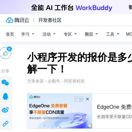
学习
活动
专区
圈层
工具
首页
M
0
小程序开发的报价是多
解一下！
分享
文章来源：
企鹅号 - 阿哲谈科技
广告
EdgeOne 
长期享受不限量CD