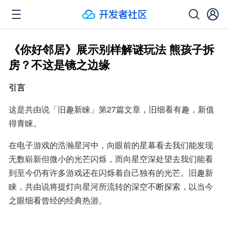
《你好邻居》展示别样解谜玩法 熊孩子拆
房？不这是镜之边缘
引言
这是共由说「旧趣新睐」第27篇文章，旧细看有趣，新值
得青睐。
在电子游戏的浩瀚星河中，向眼前的星幕看去我们能发现
无数崭新但微小的光芒闪烁，而向星空深处望去我们能看
到至今仍有许多游戏还在闪烁着自己独有的光芒。旧趣新
睐，共由说将提灯向星河所流转的深空不断探索，以当今
之眼细看曾经的经典热游。