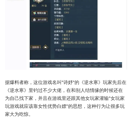
据爆料者称，这位游戏名叫"诗妤"的《逆水寒》玩家先后在
《逆水寒》里钓过不少大佬，在和别人结情缘的时候还在
为自己找下家，并且在游戏里还跟其他女玩家灌输"女玩家
玩游戏就应该靠女性优势白嫖"的思想，这种行为让很多玩
家大为吃惊。