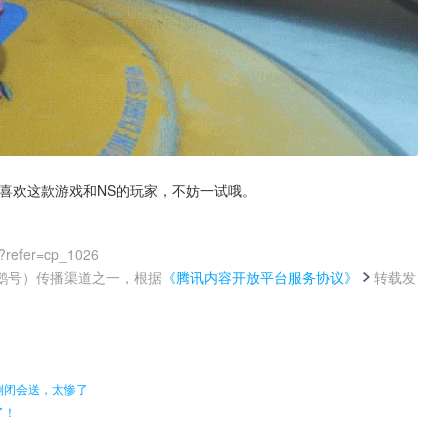
喜欢这款游戏和NS的玩家，不妨一试哦。
0?refer=cp_1026
鹅号）传播渠道之一，根据
《腾讯内容开放平台服务协议》
转载发
。
倒闭会送，太惨了
了！