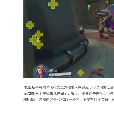
NS版所特有的体感模式虽然需要玩家适应，但当习惯以后
而720P对于掌机来说也完全足够了。抛开这些硬件上问
陆NS后，游戏内容是和PC版一样的，不仅有31个英雄，