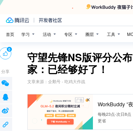
学习
活动
专区
圈层
工具
首页
M
0
守望先锋NS版评分公
家：已经够好了！
分享
文章来源：
企鹅号 - 吃鸡大作战
广告
WorkBuddy
每晚23点-次日8点
更省