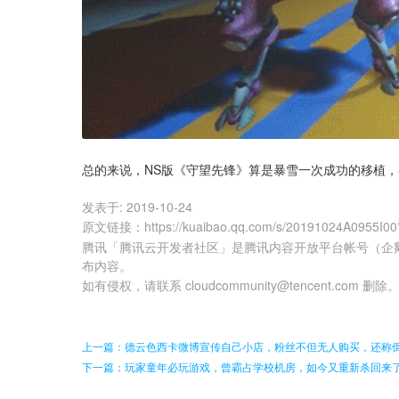
总的来说，NS版《守望先锋》算是暴雪一次成功的移植，
发表于:
2019-10-24
原文链接
：
https://kuaibao.qq.com/s/20191024A0955I0
腾讯「腾讯云开发者社区」是腾讯内容开放平台帐号（企
布内容。
如有侵权，请联系 cloudcommunity@tencent.com 删除
上一篇：德云色西卡微博宣传自己小店，粉丝不但无人购买，还称
下一篇：玩家童年必玩游戏，曾霸占学校机房，如今又重新杀回来