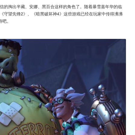
自信的掏出半藏、安娜、黑百合这样的角色了。随着暴雪嘉年华的临
《守望先锋2》、《暗黑破坏神4》这些游戏已经在玩家中传得沸沸
待吧。