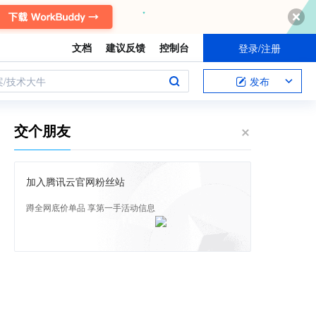
文档
建议反馈
控制台
登录/注册
案/技术大牛
发布
交个朋友
加入腾讯云官网粉丝站
蹲全网底价单品 享第一手活动信息