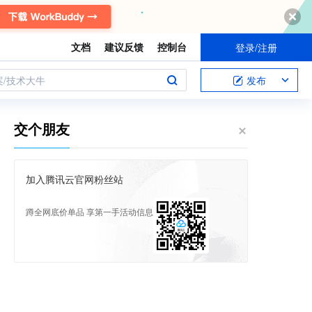
文档
建议反馈
控制台
登录/注册
案/技术大牛
发布
交个朋友
加入腾讯云官网粉丝站
蹲全网底价单品 享第一手活动信息