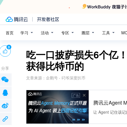
学习
活动
专区
圈层
工具
首页
M
0
吃一口披萨损失6个亿！
获得比特币的
分享
文章来源：
企鹅号 - 叼爷深度扒币
广告
腾讯云Agent 
让 Agent 记