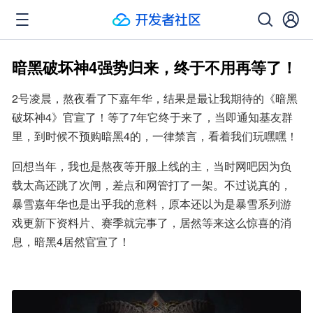
暗黑破坏神4强势归来，终于不用再等了！
2号凌晨，熬夜看了下嘉年华，结果是最让我期待的《暗黑
破坏神4》官宣了！等了7年它终于来了，当即通知基友群
里，到时候不预购暗黑4的，一律禁言，看着我们玩嘿嘿！
回想当年，我也是熬夜等开服上线的主，当时网吧因为负
载太高还跳了次闸，差点和网管打了一架。不过说真的，
暴雪嘉年华也是出乎我的意料，原本还以为是暴雪系列游
戏更新下资料片、赛季就完事了，居然等来这么惊喜的消
息，暗黑4居然官宣了！