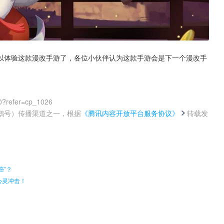
以体验这款漫改手游了，各位小伙伴认为这款手游会是下一个漫改手
0?refer=cp_1026
鹅号）传播渠道之一，根据
《腾讯内容开放平台服务协议》
转载发
。
癌”？
心灵冲击！