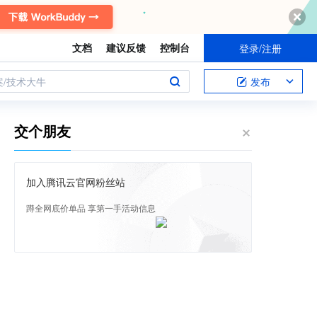
文档
建议反馈
控制台
登录/注册
案/技术大牛
发布
交个朋友
加入腾讯云官网粉丝站
蹲全网底价单品 享第一手活动信息