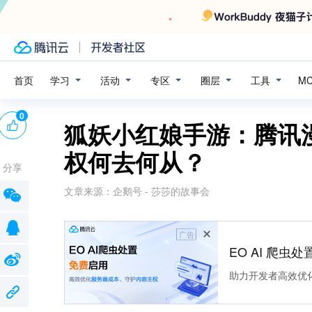
学习
活动
专区
圈层
工具
首页
M
0
狐妖小红娘手游：腾讯
权何去何从？
分享
文章来源：
企鹅号 - 莎莎的故事会
广告
EO AI 爬虫
助力开发者高效优