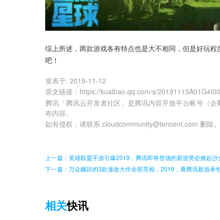
综上所述，两款游戏各有特点也是大不相同，但是好玩程
吧！
发表于:
2019-11-12
原文链接
：
https://kuaibao.qq.com/s/20191113A01G4I0
腾讯「腾讯云开发者社区」是腾讯内容开放平台帐号（企
布内容。
如有侵权，请联系 cloudcommunity@tencent.com 删除
上一篇：英雄联盟手游引爆2019，腾讯即将登场的新游势必掀起沙
下一篇：万众瞩目的3款漫改大作全部亮相，2019，看腾讯新游承
相关
快讯