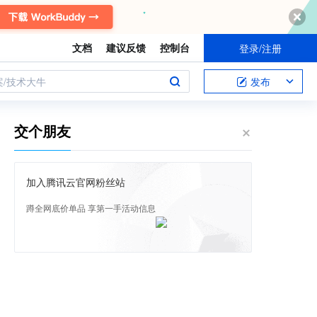
文档
建议反馈
控制台
登录/注册
案/技术大牛
发布
交个朋友
加入腾讯云官网粉丝站
蹲全网底价单品 享第一手活动信息