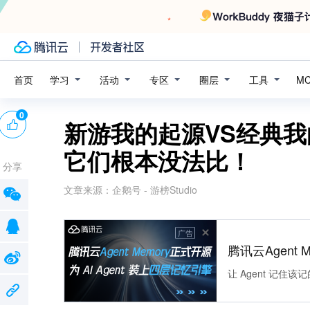
学习
活动
专区
圈层
工具
首页
M
0
新游我的起源VS经典
它们根本没法比！
分享
文章来源：
企鹅号 - 游榜Studio
广告
腾讯云Agent 
让 Agent 记