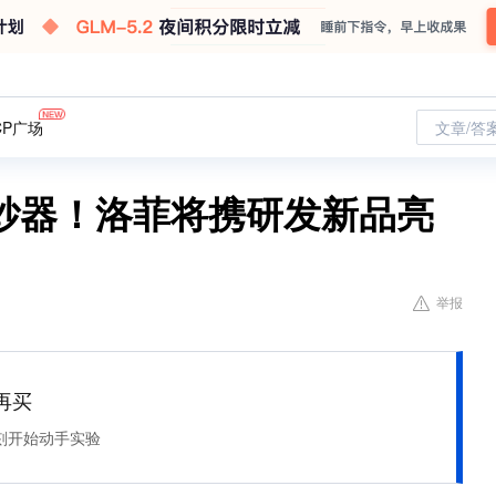
CP广场
文章/答
纱器！洛菲将携研发新品亮
举报
再买
刻开始动手实验