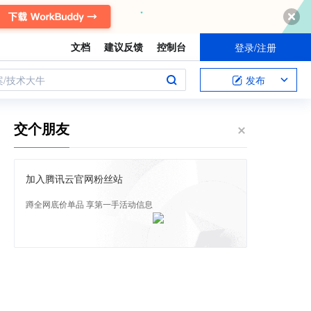
文档
建议反馈
控制台
登录/注册
案/技术大牛
发布
交个朋友
加入腾讯云官网粉丝站
蹲全网底价单品 享第一手活动信息