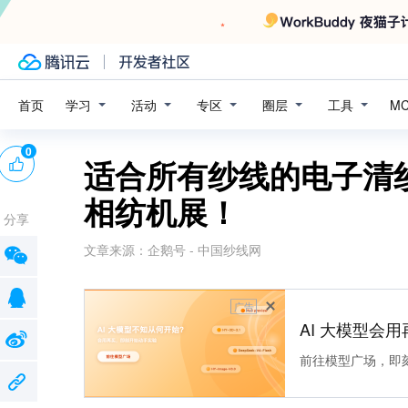
学习
活动
专区
圈层
工具
首页
M
0
适合所有纱线的电子清
相纺机展！
分享
文章来源：
企鹅号 - 中国纱线网
广告
AI 大模型会用
前往模型广场，即