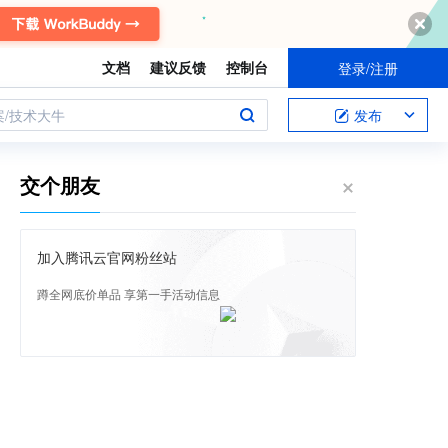
文档
建议反馈
控制台
登录/注册
案/技术大牛
发布
交个朋友
加入腾讯云官网粉丝站
蹲全网底价单品 享第一手活动信息