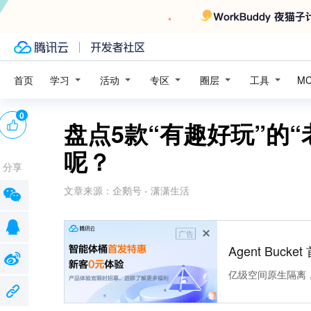
学习
活动
专区
圈层
工具
首页
M
0
盘点5款“有趣好玩”的
呢？
分享
文章来源：
企鹅号 - 潇潇生活
广告
Agent Buck
亿级空间原生隔离