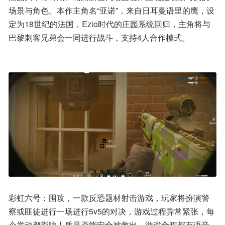
场景与角色。本作主角名“亚诺”，来自日耳曼语里的鹰，设
定为18世纪的法国，Ezio时代的庄园系统回归，主角将与
巴黎刺客兄弟会一同进行战斗，支持4人合作模式。
彩虹六号：围攻，一款反恐题材射击游戏，玩家将扮演警
察或匪徒进行一场进行5v5的对决，游戏过程异常紧张，每
个举动都影响人质是否能安全被救出。游戏全程都有语音