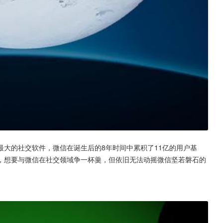
大的社交软件，微信在诞生后的8年时间中累积了11亿的用户基
，想要与微信在社交领域争一杯羹，但依旧无法动摇微信坚若磐石的