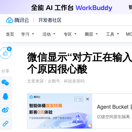
学习
活动
专区
圈层
工具
首页
M
0
微信显示“对方正在输入
个原因很心酸
分享
文章来源：
企鹅号 - 科技条形码
广告
Agent Buck
亿级空间原生隔离