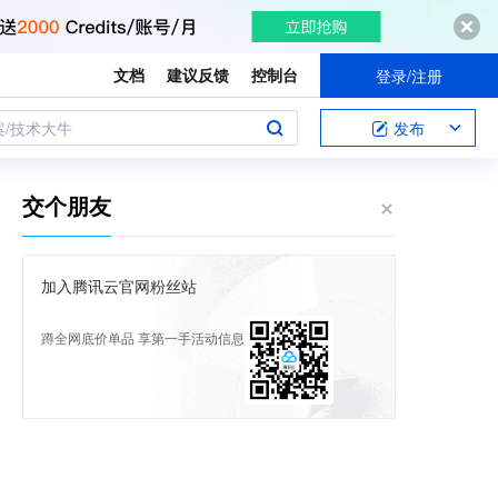
文档
建议反馈
控制台
登录/注册
案/技术大牛
发布
交个朋友
加入腾讯云官网粉丝站
蹲全网底价单品 享第一手活动信息