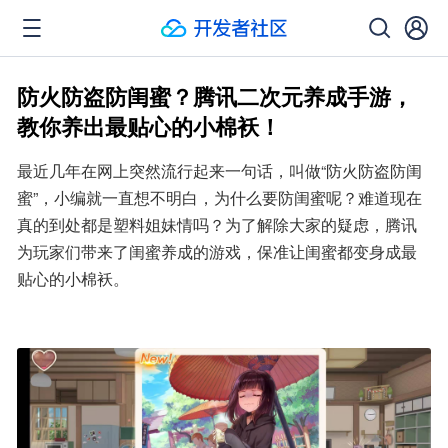
防火防盗防闺蜜？腾讯二次元养成手游，
教你养出最贴心的小棉袄！
最近几年在网上突然流行起来一句话，叫做“防火防盗防闺
蜜”，小编就一直想不明白，为什么要防闺蜜呢？难道现在
真的到处都是塑料姐妹情吗？为了解除大家的疑虑，腾讯
为玩家们带来了闺蜜养成的游戏，保准让闺蜜都变身成最
贴心的小棉袄。