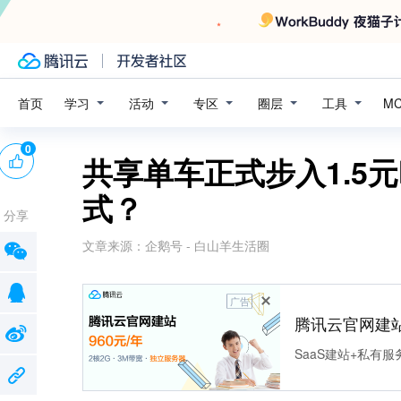
学习
活动
专区
圈层
工具
首页
M
0
共享单车正式步入1.5
式？
分享
文章来源：
企鹅号 - 白山羊生活圈
广告
腾讯云官网建
SaaS建站+私有