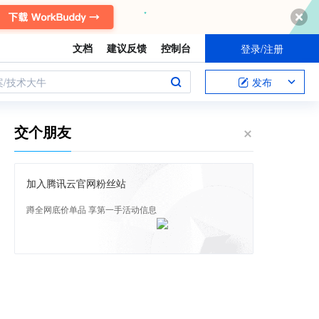
文档
建议反馈
控制台
登录/注册
案/技术大牛
发布
交个朋友
加入腾讯云官网粉丝站
蹲全网底价单品 享第一手活动信息