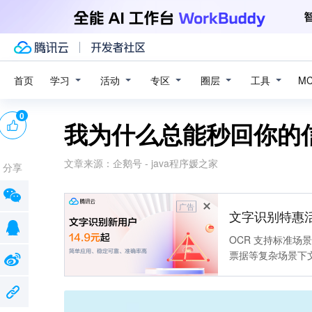
学习
活动
专区
圈层
工具
首页
M
0
我为什么总能秒回你的
文章来源：
企鹅号 - java程序媛之家
分享
广告
文字识别特惠
OCR 支持标准
票据等复杂场景下
靠