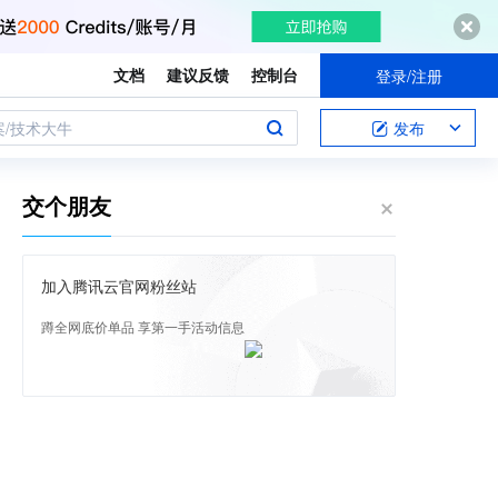
文档
建议反馈
控制台
登录/注册
案/技术大牛
发布
交个朋友
加入腾讯云官网粉丝站
蹲全网底价单品 享第一手活动信息