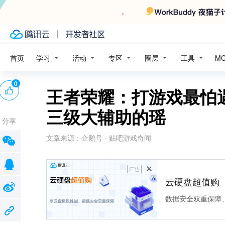
学习
活动
专区
圈层
工具
首页
M
0
王者荣耀：打游戏最怕
三级大辅助的瑶
分享
文章来源：
企鹅号 - 贴吧游戏奇闻
广告
云硬盘超值购
数据安全双重保障