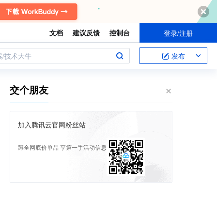
文档
建议反馈
控制台
登录/注册
案/技术大牛
发布
交个朋友
加入腾讯云官网粉丝站
蹲全网底价单品 享第一手活动信息