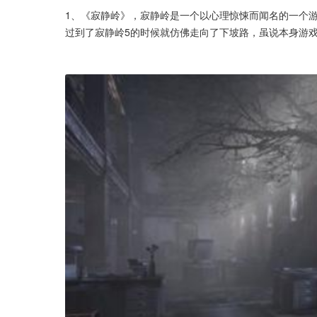
1、《寂静岭》，寂静岭是一个以心理惊悚而闻名的一个
过到了寂静岭5的时候就仿佛走向了下坡路，虽说本身游