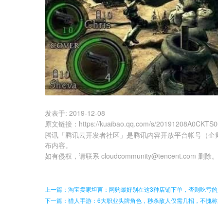
发表于:
2019-12-08
原文链接
：
https://kuaibao.qq.com/s/20191208A0CKTS
腾讯「腾讯云开发者社区」是腾讯内容开放平台帐号（企
布内容。
如有侵权，请联系 cloudcommunity@tencent.com 删除
上一篇：淘宝卖家坦言：网购最好别在这3种店铺下单，否则吃亏的
下一篇：猎人手游：6大职业头牌角色，秒杀敌人仅需几招，不愧称