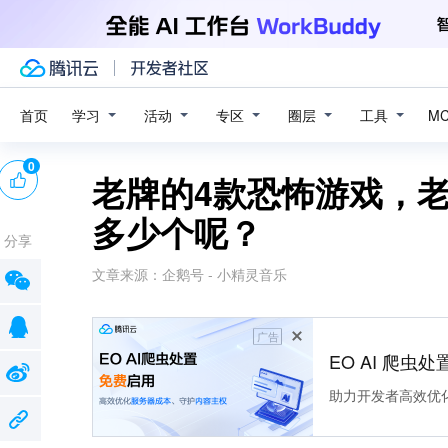
学习
活动
专区
圈层
工具
首页
M
0
老牌的4款恐怖游戏，
多少个呢？
分享
文章来源：
企鹅号 - 小精灵音乐
广告
EO AI 爬虫
助力开发者高效优