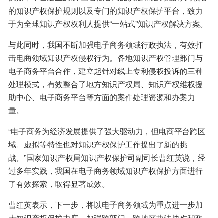
的知识产权保护规则以及专门的知识产权保护平台，致力
于为全球知识产权权利人提供“一站式”知识产权解决方案。
与此同时，我国不断加强电子商务领域行政执法，有效打
击电商领域知识产权侵权行为。各地知识产权管理部门与
电子商务平台合作，建立起针对线上专利侵权投诉的三种
处理模式，有效整合了地方知识产权局、知识产权维权援
助中心、电子商务平台等方面的案件处理资源和办案力
量。
“电子商务为经济发展提供了强大驱动力，但电商平台跨区
域、虚拟等特性也对知识产权保护工作提出了新的挑
战。”国家知识产权局知识产权保护司副司长曹红英说，经
过多年实践，我国在电子商务领域知识产权保护方面进行
了有效探索，取得显著成效。
曹红英表示，下一步，将以电子商务领域为重点进一步加
大知识产权保护力度，加强跨部门、跨地区执法协作和政