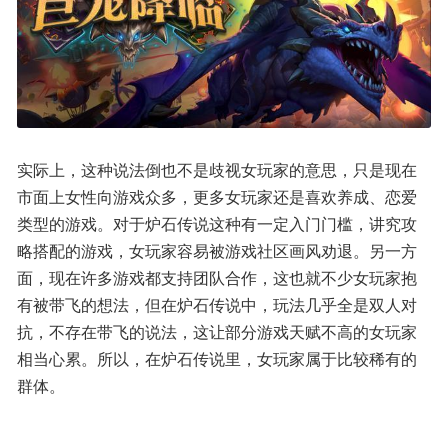
实际上，这种说法倒也不是歧视女玩家的意思，只是现在
市面上女性向游戏众多，更多女玩家还是喜欢养成、恋爱
类型的游戏。对于炉石传说这种有一定入门门槛，讲究攻
略搭配的游戏，女玩家容易被游戏社区画风劝退。另一方
面，现在许多游戏都支持团队合作，这也就不少女玩家抱
有被带飞的想法，但在炉石传说中，玩法几乎全是双人对
抗，不存在带飞的说法，这让部分游戏天赋不高的女玩家
相当心累。所以，在炉石传说里，女玩家属于比较稀有的
群体。