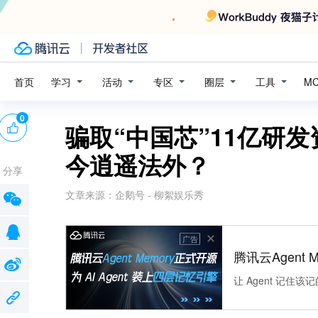
学习
活动
专区
圈层
工具
首页
M
0
骗取“中国芯”11亿研
今逍遥法外？
分享
文章来源：
企鹅号 - 柳絮娱乐秀
广告
腾讯云Agent 
让 Agent 记