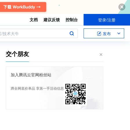
文档
建议反馈
控制台
登录/注册
案/技术大牛
发布
交个朋友
加入腾讯云官网粉丝站
蹲全网底价单品 享第一手活动信息