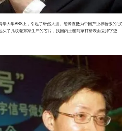
华大学BBS上，引起了轩然大波。笔锋直抵为中国产业界骄傲的“汉
是他买了几枚老东家生产的芯片，找国内土鳖商家打磨表面去掉字迹