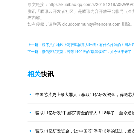
原文链接
：
https://kuaibao.qq.com/s/20191219A0KWKV
腾讯「腾讯云开发者社区」是腾讯内容开放平台帐号（企
布内容。
如有侵权，请联系 cloudcommunity@tencent.com 删除
上一篇：程序员在地铁上写代码被路人吐槽：有什么好装的！网友
下一篇：微信突然更新，苦等1400天的“暗黑模式”，如今终于来了
相关
快讯
中国芯片史上最大罪人：骗取11亿研发资金，葬送芯
骗取11亿研发“中国芯”资金的罪人！18年了，至今逍
骗取11亿研发资金，让“中国芯”停滞13年的陈进，近