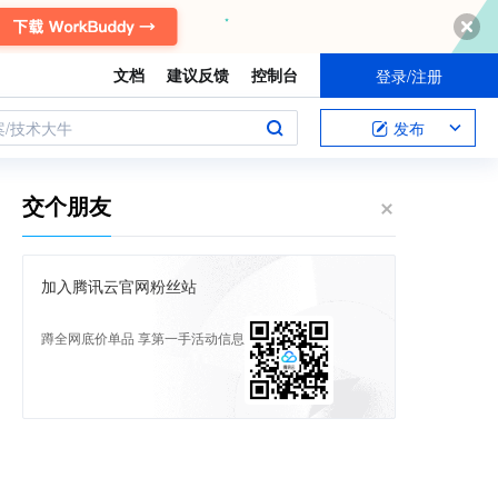
文档
建议反馈
控制台
登录/注册
案/技术大牛
发布
交个朋友
加入腾讯云官网粉丝站
蹲全网底价单品 享第一手活动信息