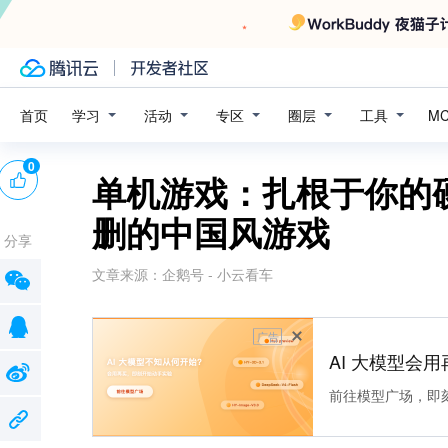
学习
活动
专区
圈层
工具
首页
M
0
单机游戏：扎根于你的
删的中国风游戏
分享
文章来源：
企鹅号 - 小云看车
广告
AI 大模型会用
前往模型广场，即