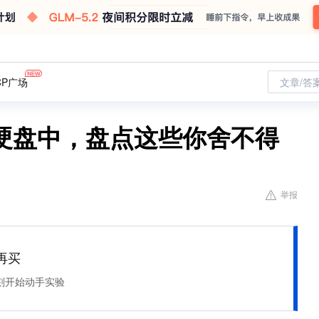
CP广场
文章/答
硬盘中，盘点这些你舍不得
举报
再买
刻开始动手实验