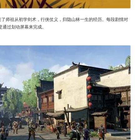
述了师祖从初学剑术，行侠仗义，归隐山林一生的经历。每段剧情对
是通过划动屏幕来完成。