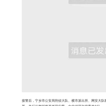
接警后，宁乡市公安局刑侦大队、横市派出所、网安大队
某，并赶赴郴州将其抓获归案，由此破获诈骗案件3起。