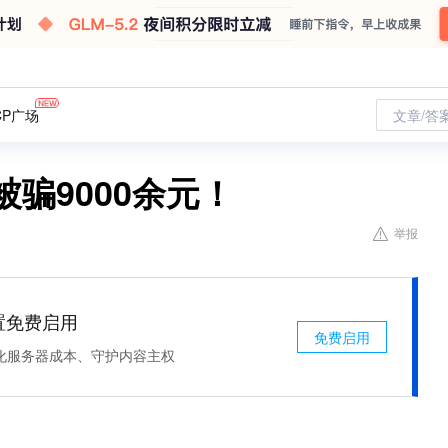
CP广场
文章/答
骗9000余元！
举报
处置免费启用
免费启用
化服务器成本、守护内容主权