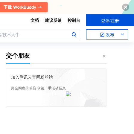
文档
建议反馈
控制台
登录/注册
案/技术大牛
发布
交个朋友
加入腾讯云官网粉丝站
蹲全网底价单品 享第一手活动信息