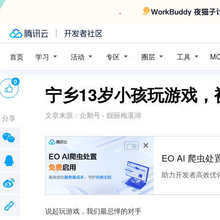
学习
活动
专区
圈层
工具
首页
M
0
宁乡13岁小孩玩游戏，被
文章来源：
企鹅号 - 靓丽梅溪湖
分享
广告
EO AI 爬虫
助力开发者高效优
说起玩游戏，我们最忌惮的对手