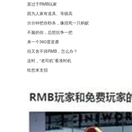
莫过于RMB玩家
因为人家有道具、等级高
分分钟把你秒杀，像捏死一只蚂蚁
不服的你，总想抗争一把
来一个360度逆袭
但又舍不得RMB，怎么办？
这时，“老司机”看准时机
给您来支招