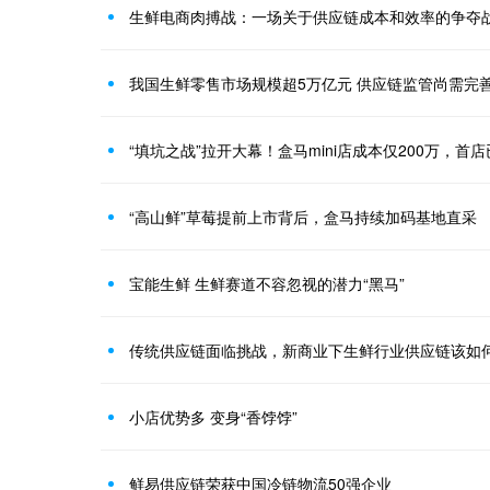
生鲜电商肉搏战：一场关于供应链成本和效率的争夺
我国生鲜零售市场规模超5万亿元 供应链监管尚需完
“填坑之战”拉开大幕！盒马mini店成本仅200万，首
“高山鲜”草莓提前上市背后，盒马持续加码基地直采
宝能生鲜 生鲜赛道不容忽视的潜力“黑马”
传统供应链面临挑战，新商业下生鲜行业供应链该如
小店优势多 变身“香饽饽”
鲜易供应链荣获中国冷链物流50强企业