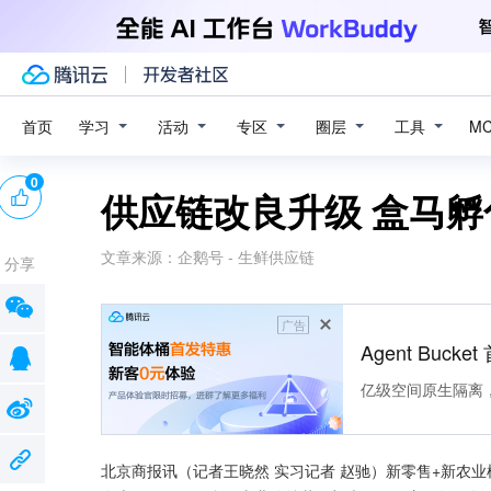
学习
活动
专区
圈层
工具
首页
M
0
供应链改良升级 盒马孵
文章来源：
企鹅号 - 生鲜供应链
分享
广告
Agent Buck
亿级空间原生隔离
北京商报讯（记者王晓然 实习记者 赵驰）新零售+新农