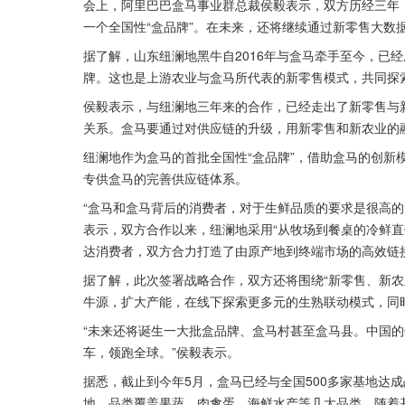
会上，阿里巴巴盒马事业群总裁侯毅表示，双方历经三年
一个全国性“盒品牌”。在未来，还将继续通过新零售大数
据了解，山东纽澜地黑牛自2016年与盒马牵手至今，已
牌。这也是上游农业与盒马所代表的新零售模式，共同探
侯毅表示，与纽澜地三年来的合作，已经走出了新零售与
关系。盒马要通过对供应链的升级，用新零售和新农业的
纽澜地作为盒马的首批全国性“盒品牌”，借助盒马的创新
专供盒马的完善供应链体系。
“盒马和盒马背后的消费者，对于生鲜品质的要求是很高的
表示，双方合作以来，纽澜地采用“从牧场到餐桌的冷鲜直
达消费者，双方合力打造了由原产地到终端市场的高效链
据了解，此次签署战略合作，双方还将围绕“新零售、新农
牛源，扩大产能，在线下探索更多元的生熟联动模式，同
“未来还将诞生一大批盒品牌、盒马村甚至盒马县。中国
车，领跑全球。”侯毅表示。
据悉，截止到今年5月，盒马已经与全国500多家基地达
地，品类覆盖果蔬、肉禽蛋、海鲜水产等几大品类，随着