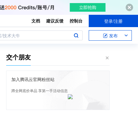
文档
建议反馈
控制台
登录/注册
案/技术大牛
发布
交个朋友
加入腾讯云官网粉丝站
蹲全网底价单品 享第一手活动信息