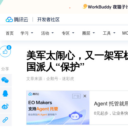
学习
活动
专区
圈层
工具
首页
M
0
美军太闹心，又一架军
国派人“保护”
分享
文章来源：
企鹅号 - 迷彩虎
广告
Agent 托管就用
0元起步，让业务快速拥