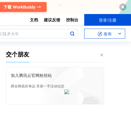
文档
建议反馈
控制台
登录/注册
案/技术大牛
发布
交个朋友
加入腾讯云官网粉丝站
蹲全网底价单品 享第一手活动信息