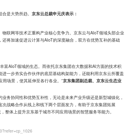
结合是大势所趋。
京东云总裁申元庆表示：
物联网等技术正重构产业核心竞争力。京东云与AIoT领域头部企业
还将加速促进云计算与AIoT的深度融合，双方在优势互补的基础
丰富AIoT领域的生态。而依托京东集团在大数据和AI方面的技术积
能进一步夯实合作伙伴的底层基础构架能力，还能利用京东云所覆盖
应用场景，使其延伸至各行各业。”
京东集团副总裁、京东云生态业
的业务协同性和优势互补性，无论是未来产业升级还是新型城镇化，
这次战略合作从线上和线下两个层面发力，有助于京东集团拓展
系统，整体上提升京东基于城市不同应用场景的智慧服务等能力。
00?refer=cp_1026