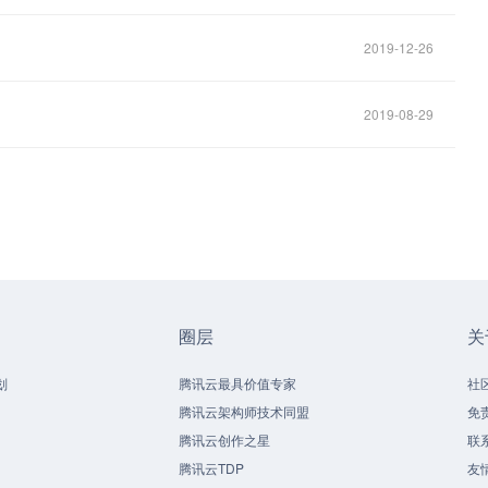
2019-12-26
2019-08-29
圈层
关
划
腾讯云最具价值专家
社
腾讯云架构师技术同盟
免
腾讯云创作之星
联
腾讯云TDP
友