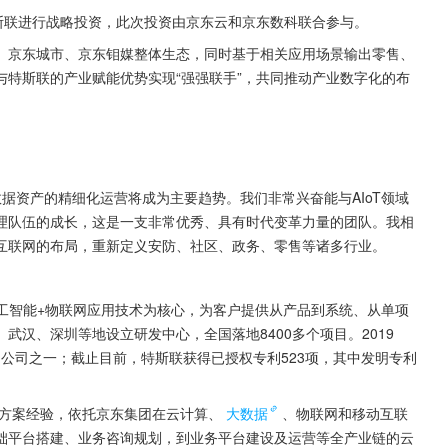
斯联进行战略投资，此次投资由京东云和京东数科联合参与。
、京东城市、京东钼媒整体生态，同时基于相关应用场景输出零售、
特斯联的产业赋能优势实现“强强联手”，共同推动产业数字化的布
据资产的精细化运营将成为主要趋势。我们非常兴奋能与AIoT领域
理队伍的成长，这是一支非常优秀、具有时代变革力量的团队。我相
互联网的布局，重新定义安防、社区、政务、零售等诸多行业。
人工智能+物联网应用技术为核心，为客户提供从产品到系统、从单项
汉、深圳等地设立研发中心，全国落地8400多个项目。2019
联网公司之一；截止目前，特斯联获得已授权专利523项，其中发明专利
方案经验，依托京东集团在云计算、
大数据
、物联网和移动互联
础平台搭建、业务咨询规划，到业务平台建设及运营等全产业链的云