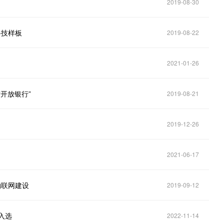
2019-08-30
科技样板
2019-08-22
2021-01-26
开放银行”
2019-08-21
2019-12-26
2021-06-17
物联网建设
2019-09-12
入选
2022-11-14