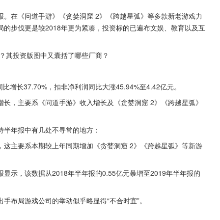
财报。在《问道手游》《贪婪洞窟 2》《跨越星弧》等多款新老游戏力
的步伐更是较2018年更为紧凑，投资标的已遍布文娱、教育以及互
品？其投资版图中又囊括了哪些厂商？
比增长37.70%，扣非净利润同比大涨45.94%至4.42亿元。
增长，主要系《问道手游》收入增长及《贪婪洞窟 2》《跨越星弧》
特半年报中有几处不寻常的地方：
示，这主要系本期较上年同期增加《贪婪洞窟 2》《跨越星弧》等新游
示，该数据从2018年半年报的0.55亿元暴增至2019年半年报的
手布局游戏公司的举动似乎略显得“不合时宜”。