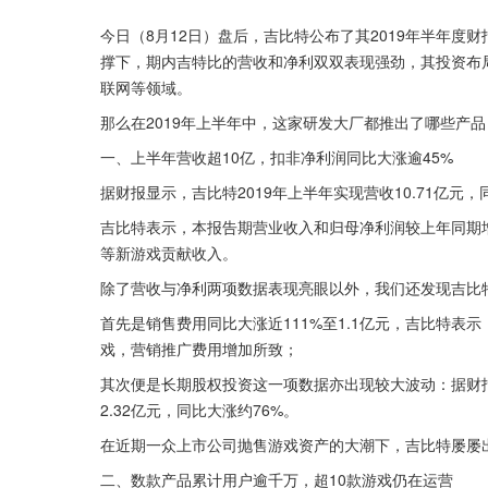
今日（8月12日）盘后，吉比特公布了其2019年半年度
撑下，期内吉特比的营收和净利双双表现强劲，其投资布局
联网等领域。
那么在2019年上半年中，这家研发大厂都推出了哪些产
一、上半年营收超10亿，扣非净利润同比大涨逾45%
据财报显示，吉比特2019年上半年实现营收10.71亿元，同
吉比特表示，本报告期营业收入和归母净利润较上年同期
等新游戏贡献收入。
除了营收与净利两项数据表现亮眼以外，我们还发现吉比
首先是销售费用同比大涨近111%至1.1亿元，吉比特表
戏，营销推广费用增加所致；
其次便是长期股权投资这一项数据亦出现较大波动：据财报显
2.32亿元，同比大涨约76%。
在近期一众上市公司抛售游戏资产的大潮下，吉比特屡屡出
二、数款产品累计用户逾千万，超10款游戏仍在运营