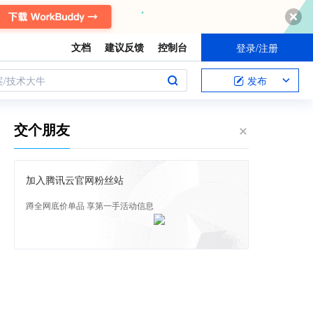
文档
建议反馈
控制台
登录/注册
案/技术大牛
发布
交个朋友
加入腾讯云官网粉丝站
蹲全网底价单品 享第一手活动信息