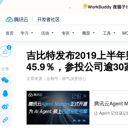
学习
活动
专区
圈层
工具
首页
M
0
吉比特发布2019上半
45.9％，参投公司逾3
分享
文章来源：
企鹅号 - 帅气演变信心
广告
腾讯云Agent 
让 Agent 记