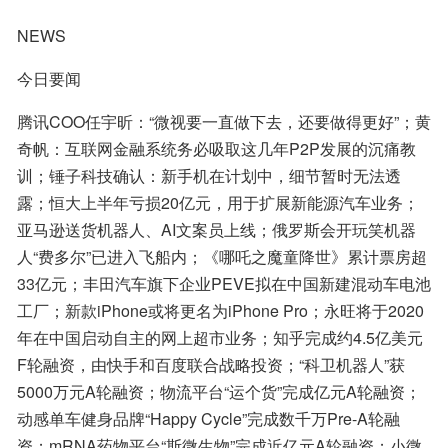
NEWS
今日要闻
腾讯COO任宇昕：“微视要一直做下去，还要做得更好”；黄
奇帆：互联网金融系统务必吸取这几年P2P发展的沉痛教
训；锤子科技确认：新手机在计划中，细节暂时无法透
露；恒大上半年亏损20亿元，用于扩展新能源汽车业务；
亚马逊送货机器人、AI文案员上线；俄罗斯会开玩笑机器
人“费多尔”已进入飞船内；《哪吒之魔童降世》累计票房超
33亿元；丰田汽车旗下企业PEVE拟在中国新建混动车电池
工厂；新款iPhone或将更名为iPhone Pro；永旺将于2020
年在中国启动自主的网上超市业务；知乎完成约4.5亿美元
F轮融资，由快手和百度联合战略投资；“科卫机器人”获
5000万元A轮融资；物流平台“运个货”完成亿元A轮融资；
动感单车健身品牌“Happy Cycle”完成数千万Pre-A轮融
资；mRNA药物平台“斯微生物”完成近亿元A轮融资；小微