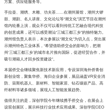
方案、供应链服务等。
手拉壶、潮绣、木雕、功夫茶……在潮州展馆，潮州大锣
鼓、潮剧、名人讲座、文化论坛等“潮文化”演艺节目在潮州
馆内轮番上演，观众不仅可以看到传统工艺融合现代科技
的创意成果，还可以感受潮汕“三城三都三乡”的独特魅力。
潮州馆负责人表示，本次参展以“潮文化”为切入点，突出展
示潮州特色工业体系，“希望借助侨交会的影响力，把潮
州‘三城三都三乡’的城市名片推向国际，促进经贸合作，并
吸引潮籍人才回乡投资建设”。
本届侨交会继续聚焦新技术新应用，专设深圳海外侨青创
新创业馆，聚集华侨、海归企业参展，展品涵盖VR安全消
防、宙斯机器人、新材料、智能家居、钻石镶嵌产品、高
纤材料等诸多领域，展现人工智能发展趋势。
值得关注的是，深创学院今年继续携手侨交会，在展会上
设双创展区，展示科技行业技术应用成果。深创学院CEO