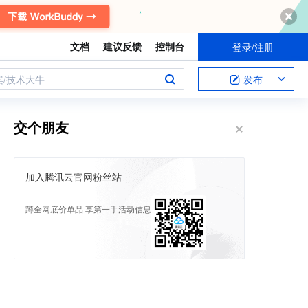
文档
建议反馈
控制台
登录/注册
案/技术大牛
发布
交个朋友
加入腾讯云官网粉丝站
蹲全网底价单品 享第一手活动信息