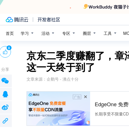
学习
活动
专区
圈层
工具
首页
M
0
京东二季度赚翻了，章
这一天终于到了
分享
文章来源：
企鹅号 - 沸点十分
广告
EdgeOne 
长期享受不限量CD