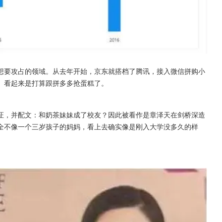
想要攻占的领域。从去年开始，京东就搭档了腾讯，接入微信拼购小
。看起来是打算跟拼多多抢蛋糕了。
证，并配文：和奶茶妹妹成了校友？因此被看作是章泽天在剑桥深造
全不像一个三岁孩子的妈妈，看上去确实像是刚入大学没多久的样