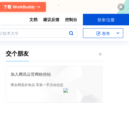
文档
建议反馈
控制台
登录/注册
案/技术大牛
发布
交个朋友
加入腾讯云官网粉丝站
蹲全网底价单品 享第一手活动信息