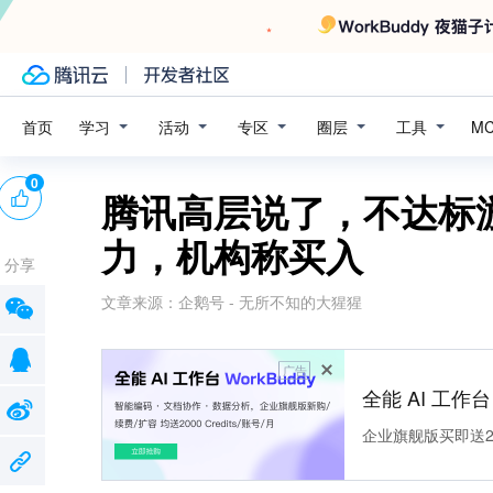
学习
活动
专区
圈层
工具
首页
M
0
腾讯高层说了，不达标
力，机构称买入
分享
文章来源：
企鹅号 - 无所不知的大猩猩
广告
全能 AI 工作台 
企业旗舰版买即送200