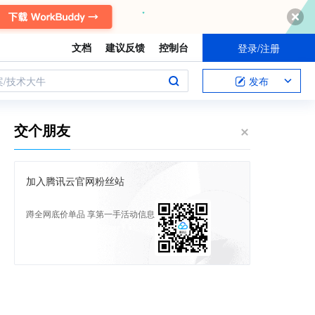
文档
建议反馈
控制台
登录/注册
案/技术大牛
发布
交个朋友
加入腾讯云官网粉丝站
蹲全网底价单品 享第一手活动信息