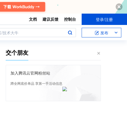
文档
建议反馈
控制台
登录/注册
案/技术大牛
发布
交个朋友
加入腾讯云官网粉丝站
蹲全网底价单品 享第一手活动信息