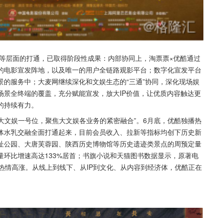
术等层面的打通，已取得阶段性成果：内部协同上，淘票票×优酷通过
的电影宣发阵地，以及唯一的用户全链路观影平台；数字化宣发平台
的服务中；大麦网继续深化和文娱生态的“三通”协同，深化现场娱
场景全终端的覆盖，充分赋能宣发，放大IP价值，让优质内容触达更
的持续有力。
确大文娱一号位，聚焦大文娱各业务的紧密融合”。6月底，优酷独播热
体水乳交融全面打通起来，目前会员收入、拉新等指标均创下历史新
址公园、大唐芙蓉园、陕西历史博物馆等历史遗迹类景点的周预定量
量环比增速高达133%居首；书旗小说和天猫图书数据显示，原著电
读热情高涨。从线上到线下、从IP到文化、从内容到经济体，优酷正在