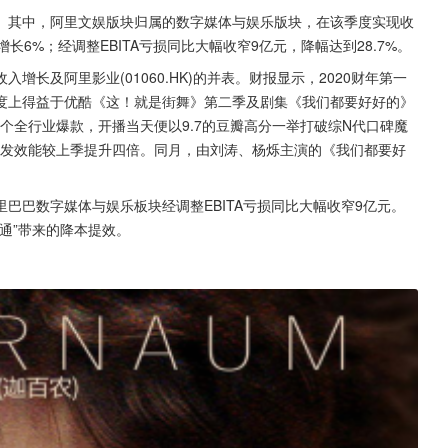
财报。其中，阿里文娱版块归属的数字媒体与娱乐版块，在该季度实现收
亿元增长6%；经调整EBITA亏损同比大幅收窄9亿元，降幅达到28.7%。
长及阿里影业(01060.HK)的并表。财报显示，2020财年第一
程度上得益于优酷《这！就是街舞》第二季及剧集《我们都要好好的》
一个全行业爆款，开播当天便以9.7的豆瓣高分一举打破综N代口碑魔
，宣发效能较上季提升四倍。同月，由刘涛、杨烁主演的《我们都要好
里巴巴数字媒体与娱乐板块经调整EBITA亏损同比大幅收窄9亿元。
通”带来的降本提效。