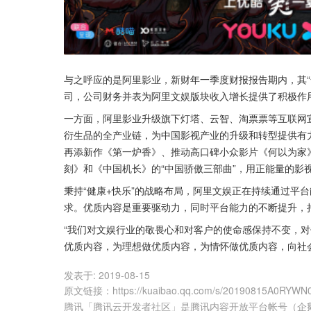
与之呼应的是阿里影业，新财年一季度财报报告期内，其“
司，公司财务并表为阿里文娱版块收入增长提供了积极作
一方面，阿里影业升级旗下灯塔、云智、淘票票等互联网
衍生品的全产业链，为中国影视产业的升级和转型提供有力
再添新作《第一炉香》、推动高口碑小众影片《何以为家
刻》和《中国机长》的“中国骄傲三部曲”，用正能量的影
秉持“健康+快乐”的战略布局，阿里文娱正在持续通过平
求。优质内容是重要驱动力，同时平台能力的不断提升，
“我们对文娱行业的敬畏心和对客户的使命感保持不变，
优质内容，为理想做优质内容，为情怀做优质内容，向社
发表于:
2019-08-15
原文链接
：
https://kuaibao.qq.com/s/20190815A0RYWN
腾讯「腾讯云开发者社区」是腾讯内容开放平台帐号（企