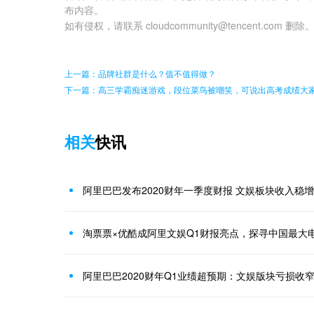
布内容。
如有侵权，请联系 cloudcommunity@tencent.com 删除
上一篇：品牌社群是什么？值不值得做？
下一篇：高三学霸痴迷游戏，段位菜鸟被嘲笑，可说出高考成绩大
相关
快讯
阿里巴巴发布2020财年一季度财报 文娱板块收入稳增
淘票票×优酷成阿里文娱Q1财报亮点，探寻中国最大
阿里巴巴2020财年Q1业绩超预期：文娱版块亏损收