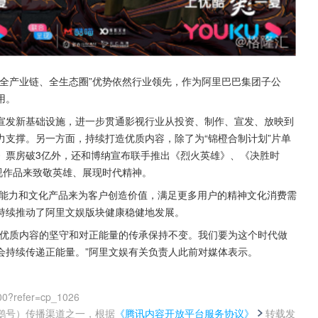
全产业链、全生态圈”优势依然行业领先，作为阿里巴巴集团子公
用。
宣发新基础设施，进一步贯通影视行业从投资、制作、宣发、放映到
支撑。另一方面，持续打造优质内容，除了为“锦橙合制计划”片单
》票房破3亿外，还和博纳宣布联手推出《烈火英雄》、《决胜时
视作品来致敬英雄、展现时代精神。
台能力和文化产品来为客户创造价值，满足更多用户的精神文化消费需
持续推动了阿里文娱版块健康稳健地发展。
对优质内容的坚守和对正能量的传承保持不变。我们要为这个时代做
会持续传递正能量。”阿里文娱有关负责人此前对媒体表示。
00?refer=cp_1026
鹅号）传播渠道之一，根据
《腾讯内容开放平台服务协议》
转载发