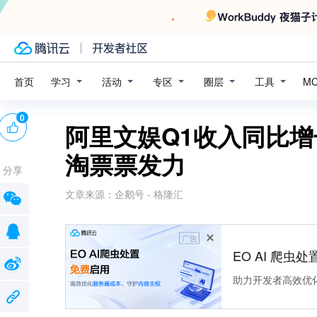
学习
活动
专区
圈层
工具
首页
M
0
阿里文娱Q1收入同比增
淘票票发力
分享
文章来源：
企鹅号 - 格隆汇
广告
EO AI 爬虫
助力开发者高效优