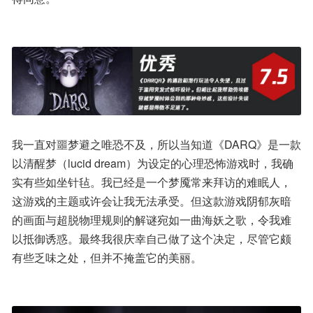
我一直对噩梦避之唯恐不及，所以当知道《DARQ》是一款
以清醒梦（lucid dream）为设定的心理恐怖游戏时，我确
实有些如坐针毡。我已经是一个梦魇常来拜访的难眠人，
这游戏的主题或许会让我无法承受。但这款游戏阴郁灰暗
的画面与超脱物理规则的解谜宛如一曲海妖之歌，令我难
以抵御诱惑。最终我很庆幸自己做了这个决定，尽管它颇
有些乏味之处，但并不掩盖它的美丽。