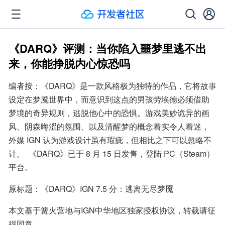
《DARQ》评测：当你陷入噩梦里逃不出
来，你能挣脱内心惊恐吗
编者按：《DARQ》是一款风格极为独特的作品，它将故事
设定在梦魇世界中，而意识到这点的男孩劳埃德必须借助
梦境的奇异规则，逃脱他心中的恐惧。游戏美妙诡异的画
风、阴森晦涩的氛围、以及清醒梦的概念着实令人着迷，
外媒 IGN 认为游戏设计虽有瑕疵，但相比之下可以忽略不
计。  《DARQ》已于 8 月 15 日发售，登陆 PC（Steam）
平台。
原标题：《DARQ》IGN 7.5 分：逃离无尽梦魇
本文基于篝火营地与IGN中华地区独家授权协议，转载请征
得同意。