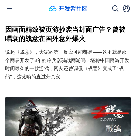
因画面精致被页游抄袭当封面广告？曾被
唱衰的战意在国外意外爆火
说起《战意》，大家的第一反应可能都是——这不就是那
个网易开发了8年的冷兵器骑战网游吗？堪称中国网游开发
时间最久的一款游戏，网友还曾调侃《战意》变成了"战
鸽"，这比喻简直过分真实。