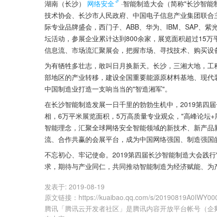
湖南（长沙）
网络安全
·智能制造大会（简称"长沙智
技术协会、长沙市人民政府、中国电子信息产业集团联合
际专业品牌盛会，西门子、ABB、华为、IBM、SAP、紫
坛活动，参展企业累计达到800余家，展览面积超过15
信息流、市场流汇聚展会，把握市场、寻找技术、购买设备
为有牺牲多壮志，敢叫日月换新天。长沙，三湘大地，工
部地区的产业转移，建设全国重要能源原材料基地、现代
中国制造业打造一支响当当的"智造湘军"。
在长沙智能制造发展一日千里的勃勃生机中，2019第四届
相，6万平米展览面积，5万高质量专业观众，"高峰论坛+
智能理念，汇聚全球网络安全智能领域的新技术、新产品
流、合作共赢的会展平台，成为中国网络强国、制造强国
不忘初心、牢记使命。2019第四届长沙智能制造大会践行
求，期待与产业同仁，共同推动智能制造为经济赋能、为
发表于:
2019-08-19
原文链接
：
https://kuaibao.qq.com/s/20190819A0IWY00
腾讯「腾讯云开发者社区」是腾讯内容开放平台帐号（企