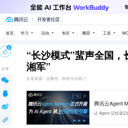
学习
活动
专区
圈层
工具
首页
M
0
“长沙模式”蜚声全国，
湘军”
分享
文章来源：
企鹅号 - 科技今日热门
广告
腾讯云Agent 
让 Agent 记