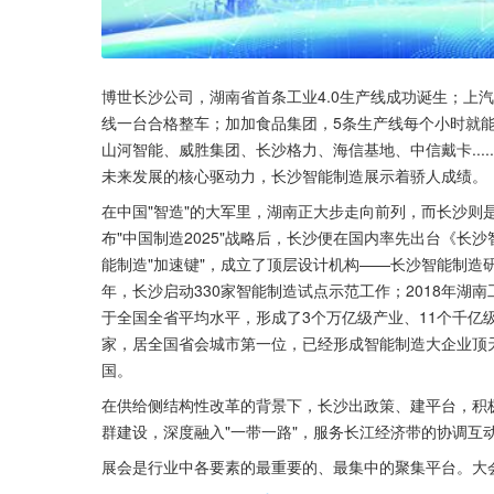
博世长沙公司，湖南省首条工业4.0生产线成功诞生；上
线一台合格整车；加加食品集团，5条生产线每个小时就能产出
山河智能、威胜集团、长沙格力、海信基地、中信戴卡.....
未来发展的核心驱动力，长沙智能制造展示着骄人成绩。
在中国"智造"的大军里，湖南正大步走向前列，而长沙则是
布"中国制造2025"战略后，长沙便在国内率先出台《长沙智能
能制造"加速键"，成立了顶层设计机构——长沙智能制造
年，长沙启动330家智能制造试点示范工作；2018年湖南
于全国全省平均水平，形成了3个万亿级产业、11个千亿级
家，居全国省会城市第一位，已经形成智能制造大企业顶天
国。
在供给侧结构性改革的背景下，长沙出政策、建平台，积
群建设，深度融入"一带一路"，服务长江经济带的协调互
展会是行业中各要素的最重要的、最集中的聚集平台。大