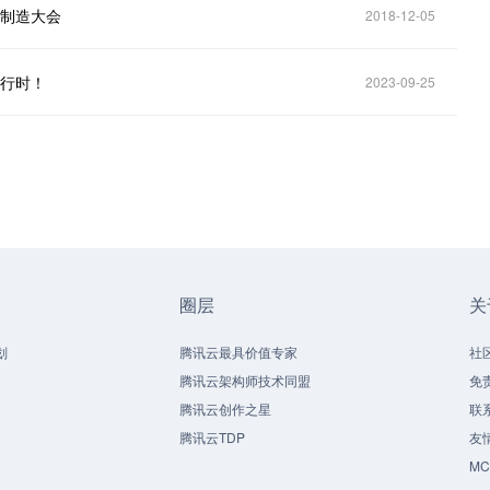
能制造大会
2018-12-05
进行时！
2023-09-25
圈层
关
划
腾讯云最具价值专家
社
腾讯云架构师技术同盟
免
腾讯云创作之星
联
腾讯云TDP
友
M