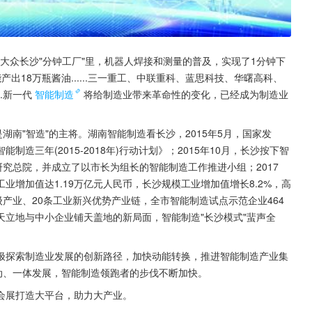
汽大众长沙"分钟工厂"里，机器人焊接和测量的普及，实现了1分钟下
18万瓶酱油......三一重工、中联重科、蓝思科技、华曙高科、
.新一代
智能制造
将给制造业带来革命性的变化，已经成为制造业
湖南"智造"的主将。湖南智能制造看长沙，2015年5月，国家发
制造三年(2015-2018年)行动计划》；2015年10月，长沙按下智
研究总院，并成立了以市长为组长的智能制造工作推进小组；2017
工业增加值达1.19万亿元人民币，长沙规模工业增加值增长8.2%，高
产业、20条工业新兴优势产业链，全市智能制造试点示范企业464
立地与中小企业铺天盖地的新局面，智能制造"长沙模式"蜚声全
极探索制造业发展的创新路径，加快动能转换，推进智能制造产业集
动、一体发展，智能制造领跑者的步伐不断加快。
会展打造大平台，助力大产业。