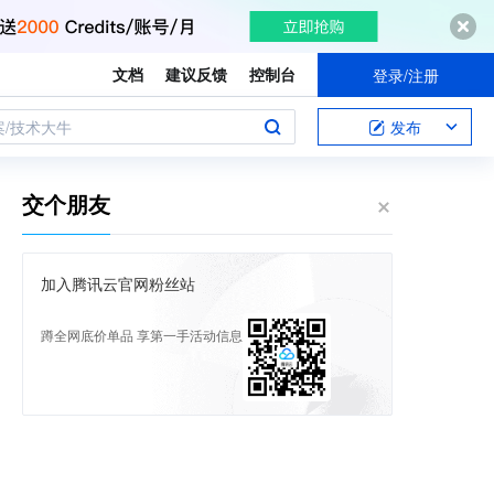
文档
建议反馈
控制台
登录/注册
案/技术大牛
发布
交个朋友
加入腾讯云官网粉丝站
蹲全网底价单品 享第一手活动信息