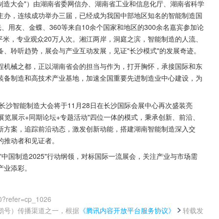
能制造大会"）由湖南省委网信办、湖南省工业和信息化厅、湖南省科学
主办，连续成功举办三届，已经成为我国中部地区知名的智能制造国
光、用友、金蝶、360等来自10余个国家和地区的300余名嘉宾参加论
万平米，专业观众20万人次。湘江两岸，洞庭之滨，智能制造的人流、
、聆听趋势，展会与产业互动发展，见证"长沙模式"的发展奇迹。
程机械之都，正以湖南省会的担当与作为，打开胸怀，承接国际和东
装备制造和高技术产业基地，加速全国重要先进制造业中心建设，为
长沙智能制造大会将于11月28日在长沙国际会展中心再次盛装亮
展览展示+同期论坛+专题活动"四位一体的模式，秉承创新、前沿、
新方案，追踪前沿动态，激发创新动能，搭建湖南智能制造深入交
的推动者和见证者。
"中国制造2025"行动纲领，对标国际一流展会，关注产业与市场需
产业添彩。
0?refer=cp_1026
鹅号）传播渠道之一，根据
《腾讯内容开放平台服务协议》
转载发