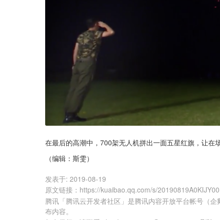
在最后的高潮中，700架无人机拼出一面五星红旗，让在
（编辑：斯雯）
发表于:
2019-08-19
原文链接
：
https://kuaibao.qq.com/s/20190819A0KIJY0
腾讯「腾讯云开发者社区」是腾讯内容开放平台帐号（企
布内容。