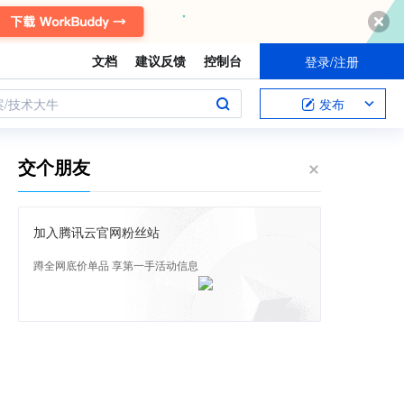
文档
建议反馈
控制台
登录/注册
案/技术大牛
发布
交个朋友
加入腾讯云官网粉丝站
蹲全网底价单品 享第一手活动信息