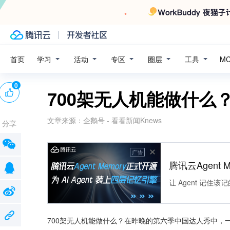
学习
活动
专区
圈层
工具
首页
M
0
700架无人机能做什么
文章来源：
企鹅号 - 看看新闻Knews
分享
广告
腾讯云Agent 
让 Agent 记
700架无人机能做什么？在昨晚的第六季中国达人秀中，