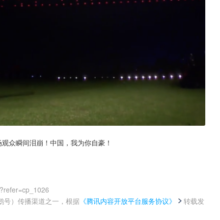
场观众瞬间泪崩！中国，我为你自豪！
0?refer=cp_1026
鹅号）传播渠道之一，根据
《腾讯内容开放平台服务协议》
转载发