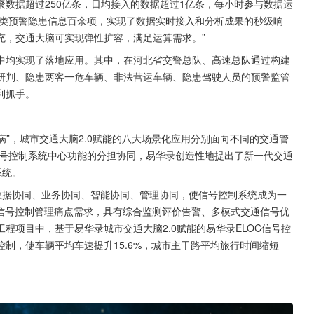
数据超过250亿条，日均接入的数据超过1亿条，每小时参与数据运
各类预警隐患信息百余项，实现了数据实时接入和分析成果的秒级响
充，交通大脑可实现弹性扩容，满足运算需求。”
中均实现了落地应用。其中，在河北省交警总队、高速总队通过构建
研判、隐患两客一危车辆、非法营运车辆、隐患驾驶人员的预警监管
利抓手。
病”，城市交通大脑2.0赋能的八大场景化应用分别面向不同的交通管
号控制系统中心功能的分担协同，易华录创造性地提出了新一代交通
系统。
数据协同、业务协同、智能协同、管理协同，使信号控制系统成为一
通信号控制管理痛点需求，具有综合监测评价告警、多模式交通信号优
程项目中，基于易华录城市交通大脑2.0赋能的易华录ELOC信号控
制，使车辆平均车速提升15.6%，城市主干路平均旅行时间缩短