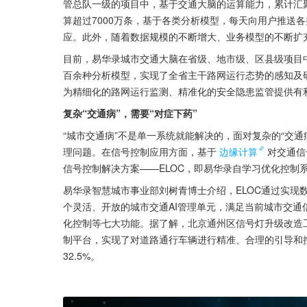
管总队一级的项目中，基于交通大脑的运算能力，累计汇聚
算超过7000万条，基于各类分析模型，每天向用户推送
应。此外，随着数据规模的不断增大、业务模型的不断扩
目前，易华录城市交通大脑在省级、地市级、区县级项目
百余种分析模型，实现了全省主干路网运行态势的感知及
为精细化的路网运行监测、精准化的安全隐患监管提供有
复杂“交通病”，需要“对症下药”
“城市交通病”不是单一系统就能解决的，面对复杂的“交通
理问题。在信号控制应用方面，基于
边缘计算
对交通信
信号控制解决方案——ELOC，即易华录自学习优化控制
易华录智慧城市事业部刘树青博士介绍，ELOC通过实现
个灵活、开放的城市交通AI管理单元，满足当前城市交
化控制等七大功能。据了解，北京通州区信号灯升级改造工
制平台，实现了对道路通行车辆进行精准、合理的引导和控
32.5%。