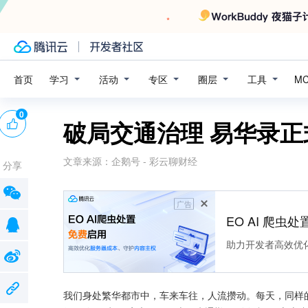
学习
活动
专区
圈层
工具
首页
M
0
破局交通治理 易华录正式
文章来源：
企鹅号 - 彩云聊财经
分享
广告
EO AI 爬虫
助力开发者高效优
我们身处繁华都市中，车来车往，人流攒动。每天，同样的