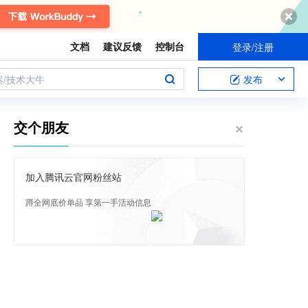
文档
建议反馈
控制台
登录/注册
案/技术大牛
发布
交个朋友
加入腾讯云官网粉丝站
蹲全网底价单品 享第一手活动信息