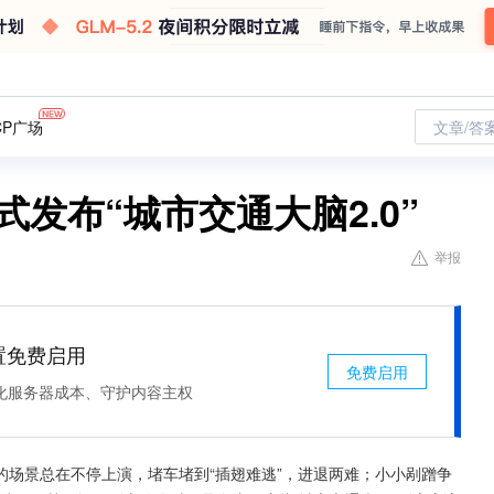
CP广场
文章/答
发布“城市交通大脑2.0”
举报
处置免费启用
免费启用
化服务器成本、守护内容主权
场景总在不停上演，堵车堵到“插翅难逃”，进退两难；小小剐蹭争