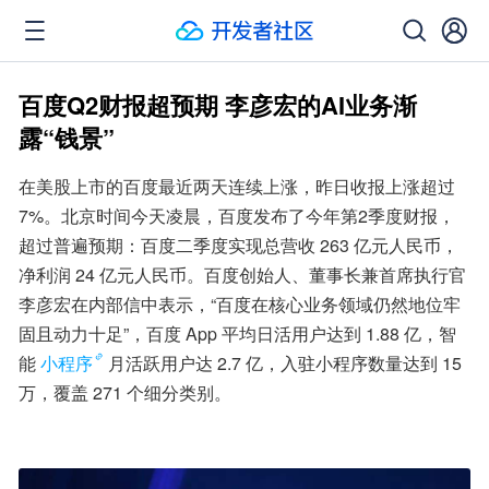
百度Q2财报超预期 李彦宏的AI业务渐
露“钱景”
在美股上市的百度最近两天连续上涨，昨日收报上涨超过
7%。北京时间今天凌晨，百度发布了今年第2季度财报，
超过普遍预期：百度二季度实现总营收 263 亿元人民币，
净利润 24 亿元人民币。百度创始人、董事长兼首席执行官
李彦宏在内部信中表示，“百度在核心业务领域仍然地位牢
固且动力十足”，百度 App 平均日活用户达到 1.88 亿，智
能
小程序
月活跃用户达 2.7 亿，入驻小程序数量达到 15 
万，覆盖 271 个细分类别。