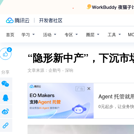
学习
活动
专区
圈层
工具
首页
M
0
“隐形新中产”，下沉市
文章来源：
企鹅号 - 深响
分享
广告
Agent 托管就用
0元起步，让业务快速拥