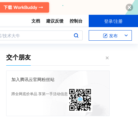
文档
建议反馈
控制台
登录/注册
案/技术大牛
发布
交个朋友
加入腾讯云官网粉丝站
蹲全网底价单品 享第一手活动信息