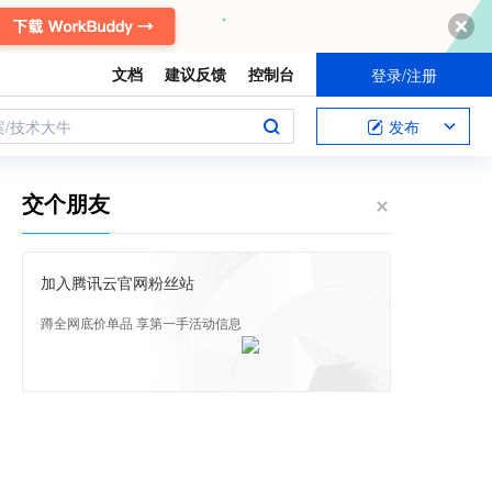
文档
建议反馈
控制台
登录/注册
案/技术大牛
发布
交个朋友
加入腾讯云官网粉丝站
蹲全网底价单品 享第一手活动信息