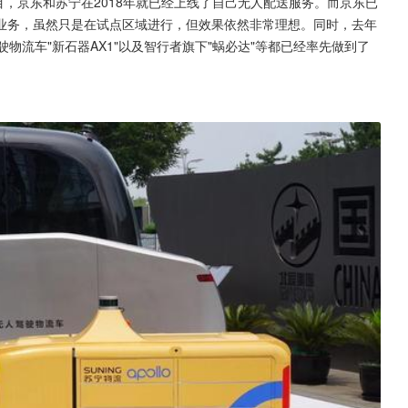
项目，京东和苏宁在2018年就已经上线了自己无人配送服务。而京东已
业务，虽然只是在试点区域进行，但效果依然非常理想。同时，去年
物流车"新石器AX1"以及智行者旗下"蜗必达"等都已经率先做到了