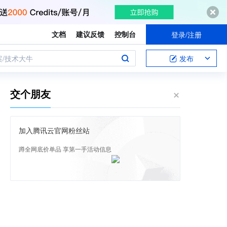
文档
建议反馈
控制台
登录/注册
案/技术大牛
发布
交个朋友
加入腾讯云官网粉丝站
蹲全网底价单品 享第一手活动信息