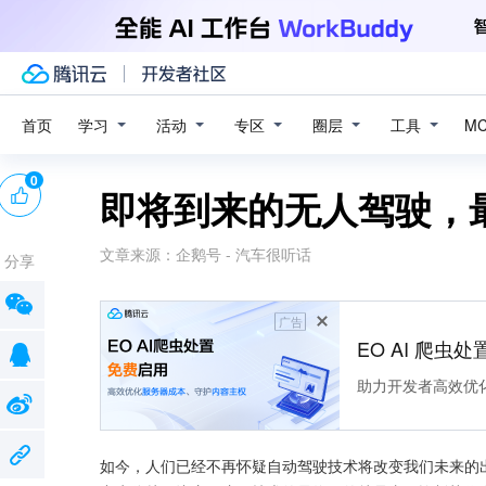
学习
活动
专区
圈层
工具
首页
M
0
即将到来的无人驾驶，
文章来源：
企鹅号 - 汽车很听话
分享
广告
EO AI 爬虫
助力开发者高效优
如今，人们已经不再怀疑自动驾驶技术将改变我们未来的